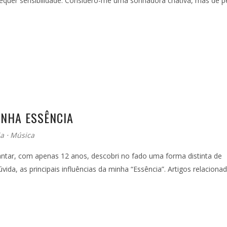
equer sensibilidade. Considero-me uma sonhadora criativa, mas de p
INHA ESSÊNCIA
ia
⋅
Música
antar, com apenas 12 anos, descobri no fado uma forma distinta de
da, as principais influências da minha “Essência”. Artigos relacionad