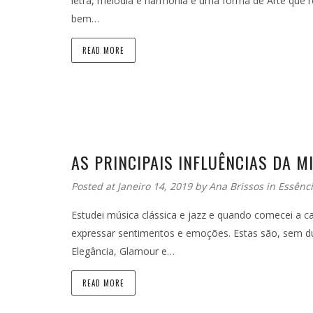
letra, melodia e harmonia é uma forma de Arte que r
bem…
READ MORE
AS PRINCIPAIS INFLUÊNCIAS DA M
Posted at Janeiro 14, 2019
by
Ana Brissos
in
Essênc
Estudei música clássica e jazz e quando comecei a c
expressar sentimentos e emoções. Estas são, sem dúvi
Elegância, Glamour e…
READ MORE