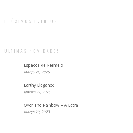
READ MORE
READ MORE
READ MORE
READ MORE
READ MORE
READ MORE
READ MORE
READ MORE
READ MORE
READ MORE
PRÓXIMOS EVENTOS
ÚLTIMAS NOVIDADES
Espaços de Permeio
Março 21, 2026
Earthy Elegance
Janeiro 27, 2026
Over The Rainbow – A Letra
Março 20, 2023