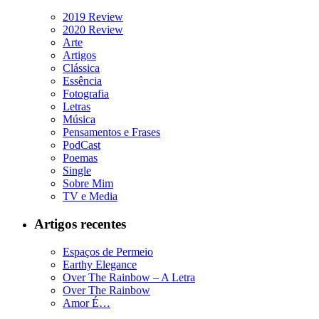
2019 Review
2020 Review
Arte
Artigos
Clássica
Essência
Fotografia
Letras
Música
Pensamentos e Frases
PodCast
Poemas
Single
Sobre Mim
TV e Media
Artigos recentes
Espaços de Permeio
Earthy Elegance
Over The Rainbow – A Letra
Over The Rainbow
Amor É…