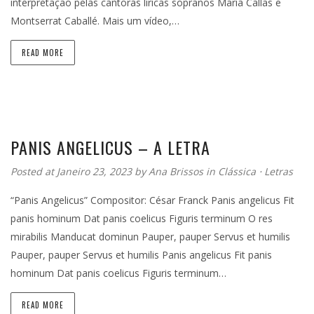
interpretação pelas cantoras líricas sopranos Maria Callas e
Montserrat Caballé. Mais um vídeo,…
READ MORE
PANIS ANGELICUS – A LETRA
Posted at Janeiro 23, 2023
by
Ana Brissos
in
Clássica
⋅
Letras
“Panis Angelicus” Compositor: César Franck Panis angelicus Fit
panis hominum Dat panis coelicus Figuris terminum O res
mirabilis Manducat dominun Pauper, pauper Servus et humilis
Pauper, pauper Servus et humilis Panis angelicus Fit panis
hominum Dat panis coelicus Figuris terminum…
READ MORE