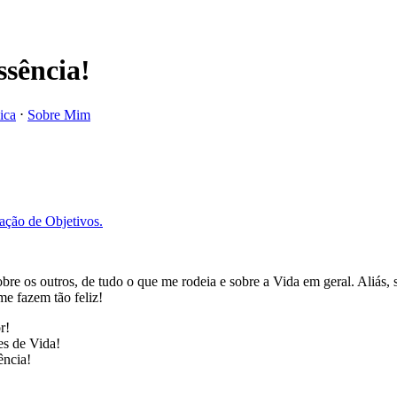
sência!
ica
⋅
Sobre Mim
ação de Objetivos.
 os outros, de tudo o que me rodeia e sobre a Vida em geral. Aliás, 
me fazem tão feliz!
r!
es de Vida!
ência!