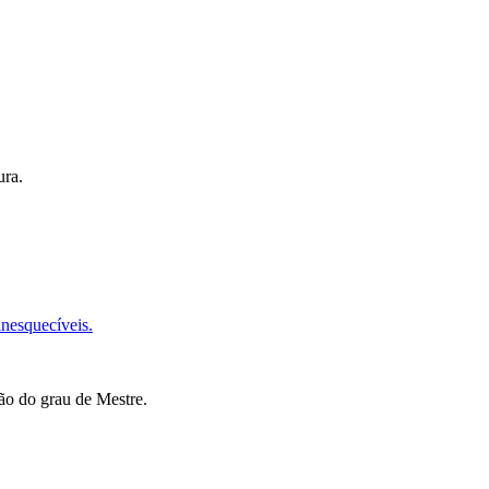
ura.
nesquecíveis.
ção do grau de Mestre.