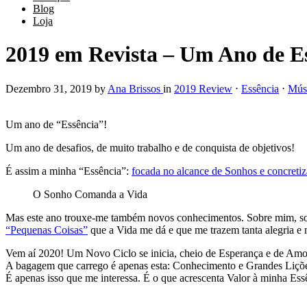
Blog
Loja
2019 em Revista – Um Ano de Es
Dezembro 31, 2019
by
Ana Brissos
in
2019 Review
⋅
Essência
⋅
Mús
Um ano de “Essência”!
Um ano de desafios, de muito trabalho e de conquista de objetivos!
É assim a minha “Essência”:
focada no alcance de Sonhos e concretiz
O Sonho Comanda a Vida
Mas este ano trouxe-me também novos conhecimentos. Sobre mim, sobre
“Pequenas Coisas”
que a Vida me dá e que me trazem tanta alegria e 
Vem aí 2020! Um Novo Ciclo se inicia, cheio de Esperança e de Amo
A bagagem que carrego é apenas esta: Conhecimento e Grandes Liçõ
É apenas isso que me interessa. É o que acrescenta Valor à minha Ess