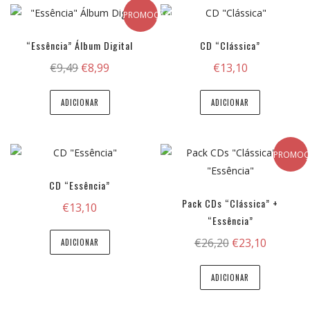
PROMOÇÃO!
“Essência” Álbum Digital
CD “Clássica”
O
O
€
9,49
€
8,99
€
13,10
preço
preço
original
atual
ADICIONAR
ADICIONAR
era:
é:
€9,49.
€8,99.
PROMOÇ
CD “Essência”
Pack CDs “Clássica” +
€
13,10
“Essência”
O
O
€
26,20
€
23,10
ADICIONAR
preço
preço
original
atual
ADICIONAR
era:
é: