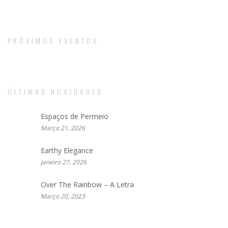
product
page
PRÓXIMOS EVENTOS
ÚLTIMAS NOVIDADES
Espaços de Permeio
Março 21, 2026
Earthy Elegance
Janeiro 27, 2026
Over The Rainbow – A Letra
Março 20, 2023